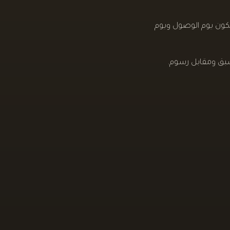
لفترة من 31 يناير حتى 28 فبراير 2027 يكون يوم الوصول ويوم
بق ومقابل رسوم.