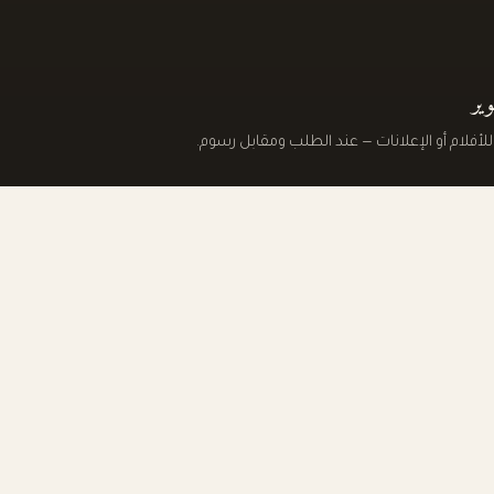
ير
لأفلام أو الإعلانات — عند الطلب ومقابل رسوم.