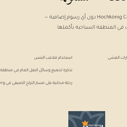
في كل إقامة في DasKöniglich تحصلون على بطاقة Hochkönig Card دون أي رسوم إضافية —
 في المنطقة السياحية بأكملها.
ارات المشي
استخدام ملاعب التنس
تذكرة لجميع وسائل النقل العام في منطقة Pinzgau — قطار Pinzgau والحافلات العامة
رحلة مجانية على مسار التزلج الصيفي في Biberg في Saalfelden