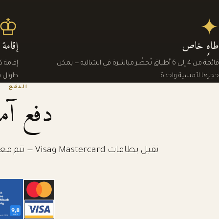
♔
✦
طاهٍ خاص
إقامة
قائمة من 4 إلى 6 أطباق تُحضَّر مباشرة في الشاليه — يمكن
إقامة 
حجزها لأمسية واحدة.
طوال فت
الدفع
دفع آم
نقبل بطاقات Mastercard وVisa — تتم معالجة حجزكم بشكل مشفَّر وآمن.