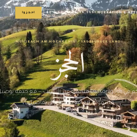
+49 171 74 94 966
WORKATION & RET
احجزوا
AR
الحجز
MÜHLBACH AM HOCHKÖNIG · SALZBURGER LAND
احجزوا عطلة أحلامكم في DasKöniglich مباشرة عبر الإنترنت — مع 
مشمولةً، لإقامة مريحة بكل تفاصيلها.