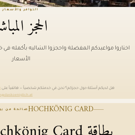
التوافر والأسعار
الحجز المباش
اختاروا مواعيدكم المفضلة واحجزوا الشاليه بأكمله في
الأسعار.
هل لديكم أسئلة حول حجزكم؟ نحن في خدمتكم شخصياً — هاتفياً على
6
ce@daskoeniglich.at
HOCHKÖNIG CARD
صالحة من يوم
بطاقة Hochkönig Card – مشمولة