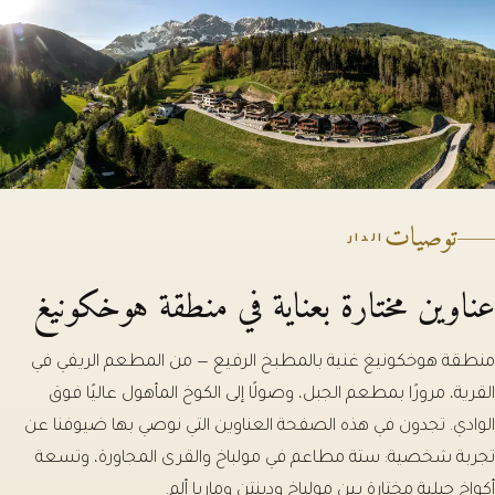
توصيات
الدار
عناوين مختارة بعناية في منطقة هوخكونيغ
منطقة هوخكونيغ غنية بالمطبخ الرفيع — من المطعم الريفي في
القرية، مرورًا بمطعم الجبل، وصولًا إلى الكوخ المأهول عاليًا فوق
الوادي. تجدون في هذه الصفحة العناوين التي نوصي بها ضيوفنا عن
تجربة شخصية: ستة مطاعم في مولباخ والقرى المجاورة، وتسعة
أكواخ جبلية مختارة بين مولباخ ودينتن وماريا ألم.