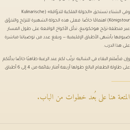
وفي الشتاء تستحق «الجولة الملكية للذوّاقة» (Kulinarische
Königstour) اهتمامًا خاصًا: فعلى هذه الجولة الشهيرة للتزلج والتذوّق
عبر منطقة تزلج هوخكونيغ، تدلّل الأكواخ الواقعة على طول المسار
ضيوفها بأشهى الأطباق الإقليمية — ويقع عدد من توصياتنا مباشرة
على هذا الدرب.
وإن فضّلتم البقاء في الشاليه: نرتّب لكم عند الرغبة طاهيًا خاصًا يدلّلكم
على طاولة الطعام البالغ طولها أربعة أمتار بقائمة من 4 إلى 6 أطباق.
المتعة هنا على بُعد خطوات من الباب.