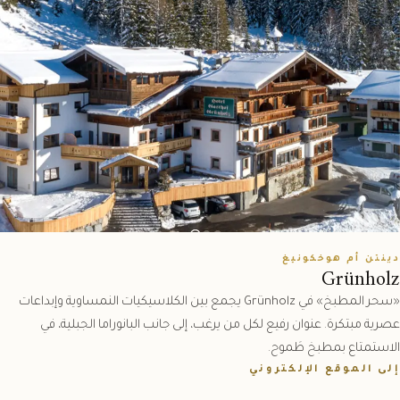
دينتن أم هوخكونيغ
Grünholz
«سحر المطبخ» في Grünholz يجمع بين الكلاسيكيات النمساوية وإبداعات
عصرية مبتكرة. عنوان رفيع لكل من يرغب، إلى جانب البانوراما الجبلية، في
الاستمتاع بمطبخ طَموح.
إلى الموقع الإلكتروني