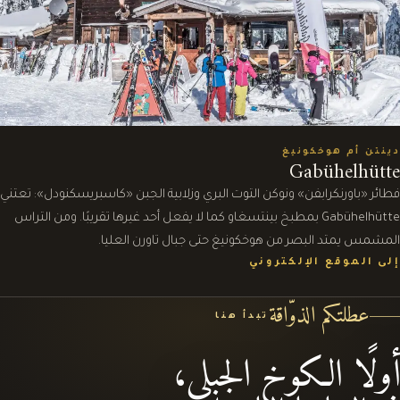
دينتن أم هوخكونيغ
Gabühelhütte
فطائر «باورنكرابفن» ونوكن التوت البري وزلابية الجبن «كاسبريسكنودل»: تعتني
Gabühelhütte بمطبخ بينتسغاو كما لا يفعل أحد غيرها تقريبًا. ومن التراس
المشمس يمتد البصر من هوخكونيغ حتى جبال تاورن العليا.
إلى الموقع الإلكتروني
عطلتكم الذوّاقة
تبدأ هنا
أولًا الكوخ الجبلي،