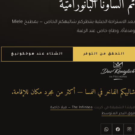
ثم الساونا البانورامية
بعد الاستراحة الجبلية ينتظركم شاليهكم الخاص — بمطبخ Miele
ومدفأة، وطاهٍ خاص عند الرغبة.
التحقق من التوفر
الشتاء عند هوخكونيغ
شاليهكم الفاخر في النمسا — أكثر من مجرد مكان للإقامة.
فيلتنا الشقيقة في كريت:
The Infinisea — فيلا خاصة
فوق البحر المتوسط