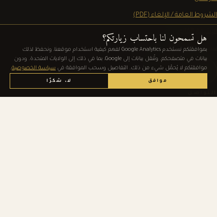
الشروط العامة / الإلغاء (PDF)
الإشعار القانوني
هل تسمحون لنا باحتساب زيارتكم؟
سياسة الخصوصية
بموافقتكم نستخدم Google Analytics لفهم كيفية استخدام موقعنا، ونحفظ لذلك
بيانات في متصفحكم. وتُنقل بيانات إلى Google، بما في ذلك إلى الولايات المتحدة. ودون
إعدادات ملفات الارتباط
موافقتكم لا يُحمَّل شيء من ذلك. التفاصيل وسحب الموافقة في
سياسة الخصوصية
.
موافق
لا، شكرًا
التواصل
احجزوا الآن
+49 171 74 94 966
office@daskoeniglich.at
Mühlbach 530
5505 Mühlbach am Hochkönig
Österreich
النشرة الإخبارية
اشتراك