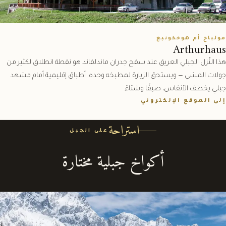
مولباخ أم هوخكونيغ
Arthurhaus
هذا النُزل الجبلي العريق عند سفح جدران ماندلفاند هو نقطة انطلاق لكثير من
جولات المشي — ويستحق الزيارة لمطبخه وحده. أطباق إقليمية أمام مشهد
جبلي يخطف الأنفاس، صيفًا وشتاءً.
إلى الموقع الإلكتروني
استراحة
على الجبل
أكواخ جبلية مختارة