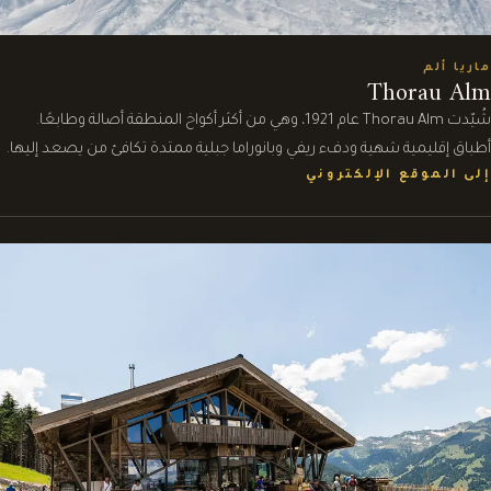
ماريا ألم
Thorau Alm
شُيّدت Thorau Alm عام 1921، وهي من أكثر أكواخ المنطقة أصالة وطابعًا.
أطباق إقليمية شهية ودفء ريفي وبانوراما جبلية ممتدة تكافئ من يصعد إليها.
إلى الموقع الإلكتروني