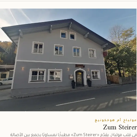
مولباخ أم هوخكونيغ
Zum Steirer
في قلب مولباخ، يقدّم «Zum Steirer» مطبخًا نمساويًا يجمع بين الأصالة