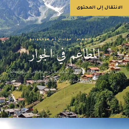
الانتقال إلى المحتوى
احجزوا
فن الطعام · مولباخ أم هوخكونيغ
المطاعم في الجوار
من الكوخ الجبلي العريق إلى المطعم الريفي الراقي — توصياتنا
الشخصية في محيط الشاليه.