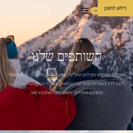
דילוג לתוכן
הזמנה
האזור · המלצות
השותפים שלנו
שותפים מקומיים מובילים משלימים את השהות שלכם — מבית הספר
לסקי דרך השכרת הציוד ועד ההסעות. כאורחי DasKöniglich תיהנו
מתנאים מיוחדים: פשוט שאלו אותנו מראש.