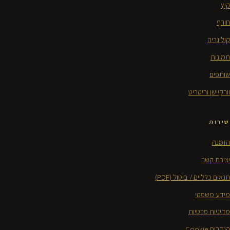
קיץ
חורף
קולינריה
תמונות
שותפים
וורקיישן וריטריט
שירות
הזמנה
יצירת קשר
תנאים כלליים / ביטול (PDF)
מידע משפטי
מדיניות פרטיות
הגדרות Cookie